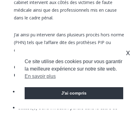
cabinet intervient aux côtés des victimes de faute
médicale ainsi que des professionnels mis en cause
dans le cadre pénal.
J’ai ainsi pu intervenir dans plusieurs procès hors norme
(PHN) tels que l’affaire dite des prothèses PIP ou
encore celle des dentistes GUEDJ.
x
Ce site utilise des cookies pour vous garantir
Concrètement, mon cabinet peut vous assister
la meilleure expérience sur notre site web.
notamment si vous êtes :
En savoir plus
victime d’une faute médicale constitutive d’une
J'ai compris
infraction pénale
accusé(e) d’une infraction pénale dans le cadre de
votre activité médicale